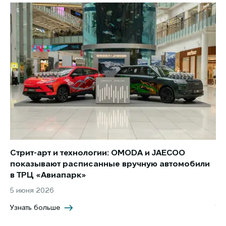
Стрит-арт и технологии: OMODA и JAECOO
Но
показывают расписанные вручную автомобили
JA
в ТРЦ «Авиапарк»
за
5 июня 2026
8 
Узнать больше
Уз