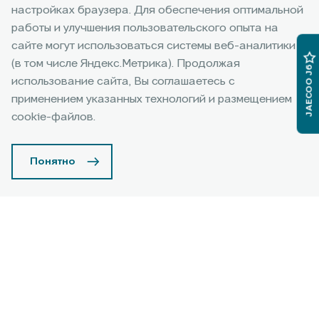
Бренд JAECOO
настройках браузера. Для обеспечения оптимальной
работы и улучшения пользовательского опыта на
JAECOO — для тех, кто выбирает собственный путь.
сайте могут использоваться системы веб-аналитики
Опираясь на внутреннюю силу и уверенность,
(в том числе Яндекс.Метрика). Продолжая
JAECOO J6
без компромиссов, здесь и сейчас.
использование сайта, Вы соглашаетесь с
применением указанных технологий и размещением
Подробнее
cookie-файлов.
Понятно
Территория бренда
Узнать подробнее