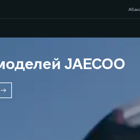
Абак
моделей JAECOO