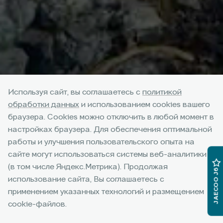
Используя сайт, вы соглашаетесь с
политикой
обработки данных
и использованием cookies вашего
Трейд-ин
браузера. Cookies можно отключить в любой момент в
настройках браузера. Для обеспечения оптимальной
Обменяйте свой текущий автомобиль с пробегом* и
работы и улучшения пользовательского опыта на
получите дополнительную выгоду
сайте могут использоваться системы веб-аналитики
на покупку нового JAECOO в официальных
(в том числе Яндекс.Метрика). Продолжая
JAECOO J6
дилерских центрах.
использование сайта, Вы соглашаетесь с
применением указанных технологий и размещением
Подробнее
cookie-файлов.