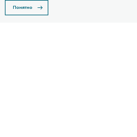
Понятно
Программы трейд-ин
Узнать подробнее