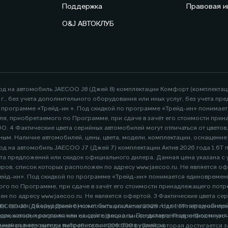
Поддержка
Правовая 
O&J АВТОКЛУБ
год на автомобиль JAECOO J8 (Джей 8) комплектации Комфорт (комплекта
26 г., без учета дополнительного оборудования или иных услуг, без учета
по программе «Трейд-ин ». Под скидкой по программе «Трейд-ин» понимае
я, приобретаемого по Программе, при сдаче в зачёт его стоимости при
. 4 Фактические цвета серийных автомобилей могут отличаться от цветов
ным. Наличие автомобилей, цены, цвета, модели, комплектации, оснащени
д на автомобиль JAECOO J7 (Джей 7) комплектации Актив 2026 года 1.6Т пер
адресу www.jaecoo.ru. Не является офертой. 2 Указан максимальный размер выгоды потребителя -
ейд-ин». Под скидкой по программе «Трейд-ин» понимается единовременна
го по Программе, при сдаче в зачёт его стоимости принадлежащего пот
ветов, показанных
ние может быть опциональным. Наличие автомобилей, цены, цвета, модели, комплектации, оснащени
OO J6 (Джейку Джей 6) комплектации Актив 2026 года 1.5T передний привод
орых расположен на сайте jaecoo.ru. Представленная информация по комплектации
в, список которых расположен
ртой, требует уточнения в отношении выбранного автомобиля у дилера.
бителя - 200 000 рублей, которая достигается за счет программы «Трейд-ин». Под скидкой по программе