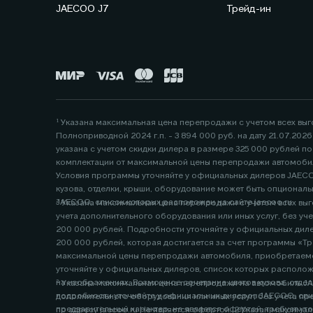
JAECOO J7
Трейд-ин
¹ Указана максимальная цена перепродажи с учетом всех вы
Полноприводной 2024 г.п. - 3 894 000 руб. на дату 21.07.20
указана с учетом скидки дилера в размере 325 000 рублей 
комплектации от максимальной цены перепродажи автомобил
Условия программы уточняйте у официальных дилеров JAECOO
кузова, отделки, крыши, оборудование может быть опциональ
JAECOO, список которых расположен на сайте jaecoo.ru
² Указана максимальная цена перепродажи с учетом всех выго
учета дополнительного оборудования или иных услуг, без учета предложений или скидок официального дилера. Данная цена указана с учетом скидки дилера по программам «Трейд-ин» в размере
200 000 рублей. Подробности уточняйте у официальных дилеров, список которых расположен по 
200 000 рублей, которая достигается за счет программы «Тр
максимальной цены перепродажи автомобиля, приобретаемо
уточняйте у официальных дилеров, список которых расположен по адресу www.jaecoo.ru. Не является офертой. 3 Фактические цвета серийных автомобилей могут отличаться от ц
на изображениях. Возможное сочетание цветов кузова, отделки, крыши, оборудова
³ Указана максимальная цена перепродажи на автомобиль JAEC
подробности уточняйте у официальных дилеров JAECOO, список кот
дополнительного оборудования или иных услуг, без учета предложений, программ или скидок официального дилера. Подробности уточняйте у официальных дилеро
предварительный характер, не является офе
по адресу jaecoo.ru Не является офертой. 2 Указан максимальный размер выгоды потре