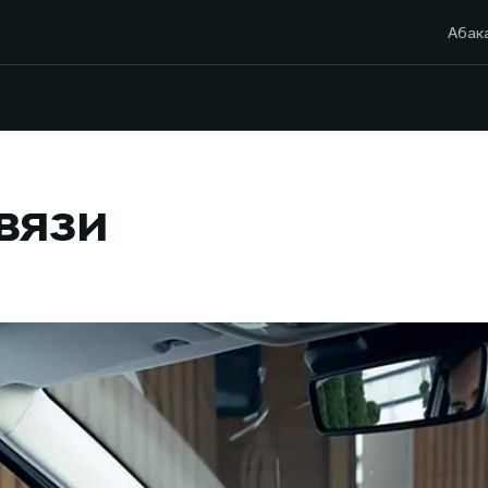
Абак
вязи