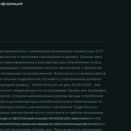
информация
ция автомобиля с наименьшей возможной стоимостью) 2.0Т
 предложений и программ официального дилера. Данная цена
тся единовременная и разовая выгода потребителю на все
надлежащего потребителю любого автомобиля с пробегом.
, показанных на изображениях. Возможное сочетание цветов
е и прочие подробности уточняйте у официальных дилеров
едний привод - 2 649 000 руб. на дату 22.05.2026г., без
я и разовая выгода потребителю на все комплектации от
ребителю любого автомобиля с пробегом. Подробности
е и прочие
 - 2 190 000 руб. на дату 04.07.2026г., без учета
, оснащению, цвету и материалам носит