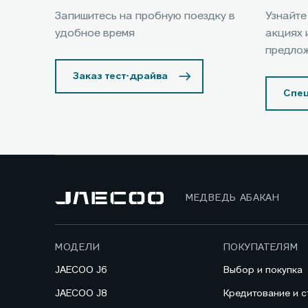
Запишитесь на пробную поездку в
Узнайте
удобное время
акциях 
предло
Заказ тест-драйва
Спе
МЕДВЕДЬ АБАКАН
МОДЕЛИ
ПОКУПАТЕЛЯМ
JAECOO J6
Выбор и покупка
JAECOO J8
Кредитование и с