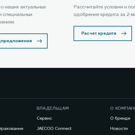
 о наших актуальных
Рассчитайте условия и по
и специальных
одобрение кредита за 2 м
жениях
Расчет кредита
цпредложения
ВЛАДЕЛЬЦАМ
О КОМПАН
Сервис
О бренде
трахование
JAECOO Connect
Новости