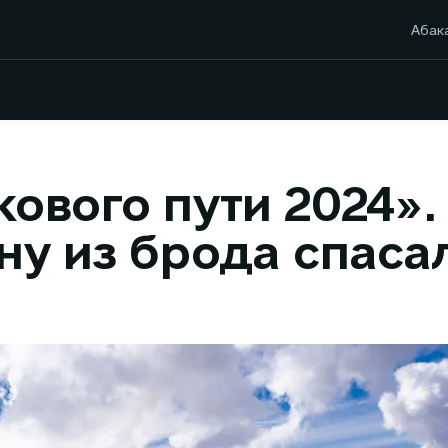
Абак
ового пути 2024».
ну из брода спаса