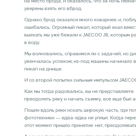
на место брода, и оказалось, что за ночь незн
уверены взять его вброд.
Однако брод оказался много коварнее, и, побл
ошибались. Огромный пикап, который ехал вмест
выехать мы уже бежали к JAECOO J8, которым ра
в воду.
Мы волновались, справимся ли с задачей, но д
увенчалась успехом, из-под машины начинало вы
пикап на днище.
И со второй попытки сильным импульсом JAECO
Как мы тогда радовались, вы не представляете. 
преодолеть реку и начать съемку, все еще был а
Пошли вдоль реки искать широкую часть, где п
фототехники — едва-едва не уплыл. Когда пере
этот момент пришло принятие: нет, преодолеват