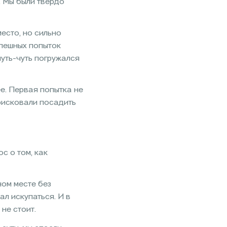
. Мы были твердо
есто, но сильно
спешных попыток
чуть-чуть погружался
е. Первая попытка не
 рисковали посадить
с о том, как
ном месте без
л искупаться. И в
не стоит.