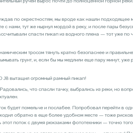
ачительный ручей вырос почти до полноценной горной реки
уждав по окрестностям, мы вроде как нашли подходящее м
е с нами, тут же нырнул мордой в реку, и после пары безу
ссчитывали спасти пикап из водного плена — тот уже по 
инамическим тросом тянуть кратно безопаснее и правильне
мывать грунт, и, если бы мы медлили еще пару минут, уже
O J8 вытащил огромный рамный пикап!
Радовались, что спасли тачку, выбрались из реки, но вопро
ктуален.
оток будет помельче и послабее. Попробовал перейти в од
ходил обратно в еще более удобном месте — тоже рискова
ь этот поток с двумя рюкзаками фототехники — точно того 