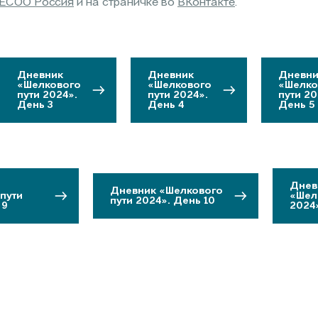
AECOO Россия
и на страничке во
ВКонтакте
.
Дневник
Дневник
Дневни
«Шелкового
«Шелкового
«Шелко
пути 2024».
пути 2024».
пути 20
День 3
День 4
День 5
Днев
Дневник «Шелкового
пути
«Шел
пути 2024». День 10
 9
2024