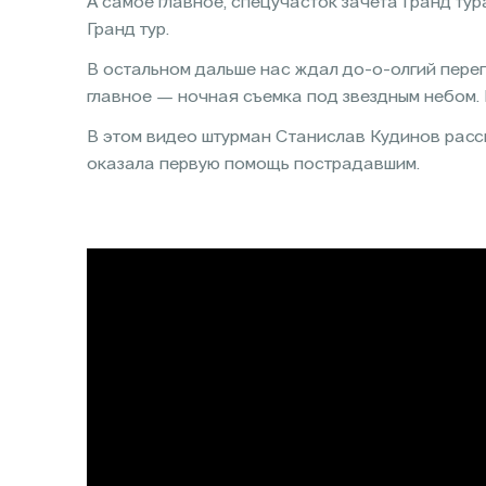
А самое главное, спецучасток зачета Гранд тура
Гранд тур.
В остальном дальше нас ждал до-о-олгий перег
главное — ночная съемка под звездным небом. 
В этом видео штурман Станислав Кудинов расс
оказала первую помощь пострадавшим.