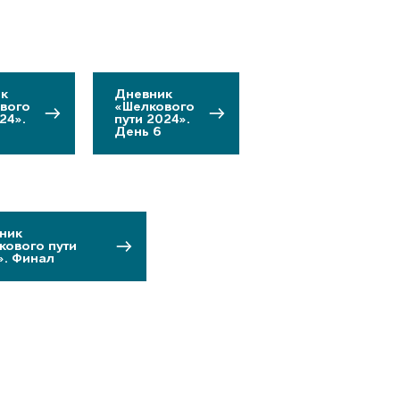
к
Дневник
вого
«Шелкового
24».
пути 2024».
День 6
ник
кового пути
». Финал